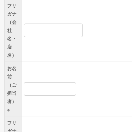
フリ
ガナ
（会
社
名・
店
名）
お名
前
（ご
担当
者）
※
フリ
ガナ