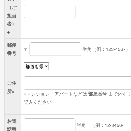
（ご
担当
者）
※
郵便
〒
半角（例：123-4567）
番号
ご住
所
※
※マンション・アパートなどは
部屋番号
まで必ず 
記入ください
お電
半角 （例：12-3456-
話番