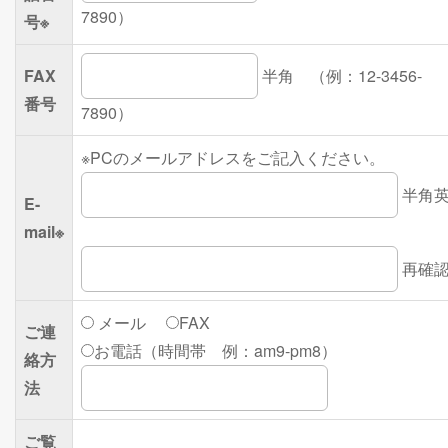
7890）
号
※
FAX
半角 （例：12-3456-
番号
7890）
※
PCのメールアドレスをご記入ください。
半角
E-
mail
※
再確
メール
FAX
ご連
お電話（時間帯 例：am9-pm8）
絡方
法
ご覧